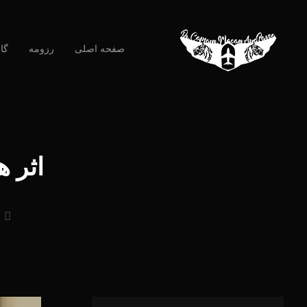
صفحه اصلی
رزومه
گا
اثر ه