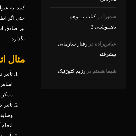
کنند. به عن
سمیرا
در
کتاب تـــوهم
حتی اگر اطلا
باهــوشـی 2
نیز صادق اس
بگذارد.
عباس‌زاده
در
رفتار سازمانی
پیشرفته
مثال اث
شیما هستم
در
رژیم کتوژنیک
تأثیر 
اساس ب
ممکن ا
تأثیر 
وظایف 
انجام آ
تأثیر 