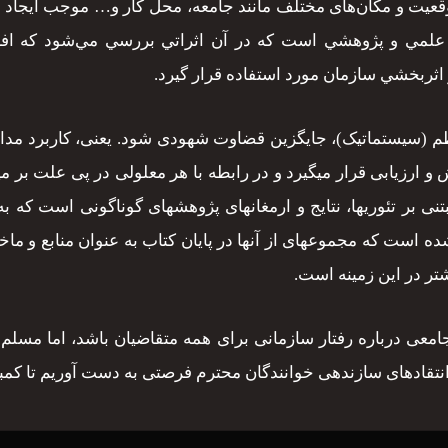
ر موقعیت و مکان‌های مختلف مانند جامعه، محل کار و… موجب ایجا
ه علمي و پژوهشي است كه در آن اثراتي بررسي مي‌شود كه افراد
 اثربخشي سازمان مورد استفاده قرار گيرد.
ظم (سیستماتیک)، جایگزین قضاوت شهودی شود. یعنی، کاربرد مد
ارزیابی قرار می­گیرد و در رابطه با هر معلولی در پی علت بر م
بتنی بر تئوری­ها، نتایج و ارمغان­های پژوهش­های گوناگونی است ک
شتر در این زمینه است.
ی درباره رفتار سازمانی برای همه متقاضیان باشد، اما مسلم می­د
انتقادهای سازنده­ی خوانندگان محترم فرصتی به دست آوریم تا کمبو