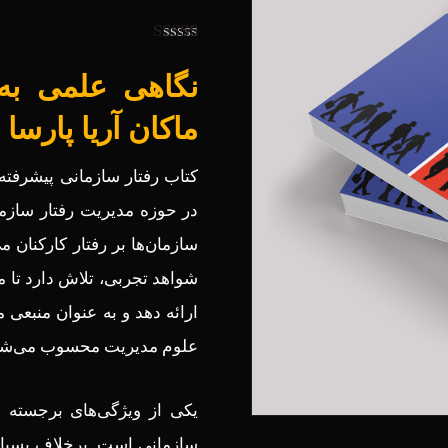
Rated
4.75
24
out of 5
نگاهی علمی به 
based on
customer
ماکان آریا پارسا
ratings
کتاب رفتار سازمانی پیشرفته، 
در حوزه مدیریت رفتار سازما
سازمان‌ها بر رفتار کارکنان 
شواهد تجربی، تلاش دارد تا م
ارائه دهد و به عنوان منبعی 
علوم مدیریت محسوب می‌شو
یکی از ویژگی‌های برجسته ا
سازمانی است. برخلاف بسیار