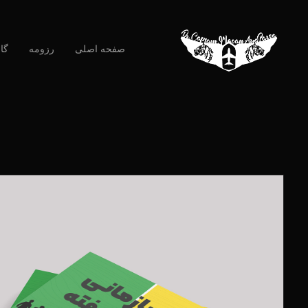
صفحه اصلی
رزومه
گا