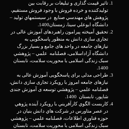
تاثیر قیمت گذاری و تبلیغات بر رقابت بین
تولیدکننده و خرده فروش با وجود فروش مستقیم،
پژوهش ­هاي مهندسي صنايع در سيستم­هاي توليد –
دانشگاه ابوعلي سينا، زمستان1400.
تحقیق آمیخته پیرامون راهبردهای آموزش عالی در
تجاری سازی دانش به منظور پاسخگویی به
نیازهای جامعه در واحد های جامع و بسیار بزرگ
دانشگاه آزاداسلامی، فصلنامه علمي – پژوهشي
سبک زندگی اسلامی با محوریت سلامت، تابستان
1400.
طراحی مدلی برای پاسخگویی آموزش عالی به
نیازهای جامعه امروز با رویکرد تجاری­ سازی دانش،
فصلنامه علمي – پژوهشي توسعه­ ی آموزش جندی
شاپور، تابستان 1400.
كاربست الگوي كارآفريني با رويكرد آينده­ پژوهي
در عصر متاورس در شركت­ هاي دانش ­بنیان در
حوزه فناوري اطلاعات، فصلنامه علمي – پژوهشي
سبک زندگی اسلامی با محوریت سلامت، تابستان