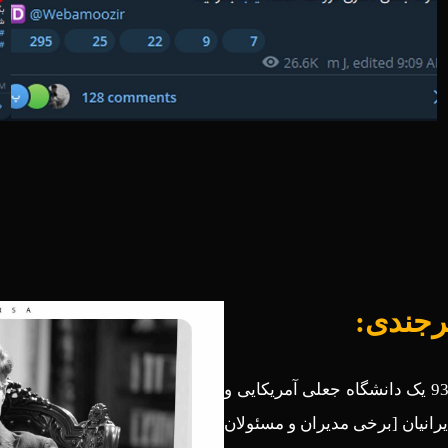
رجندی:
آقای محمد جرجندی مدعی است: آقای آریاپارسا در سال 94-93 یک دانشگاه جعلی آمریکایی و
 آن، تاسیس کرده و به حدود 300 نفر از ایرانیان [برخی مدیران و مسئولان