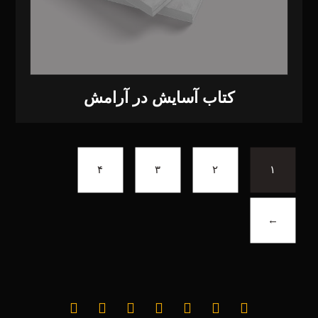
کتاب آسایش در آرامش
۴
۳
۲
۱
←