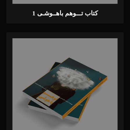
کتاب تـــوهم باهــوشـی 1