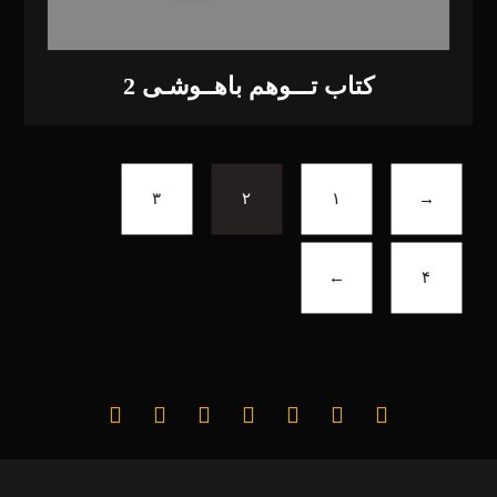
کتاب تـــوهم باهــوشـی 2
۳
۲
۱
→
←
۴